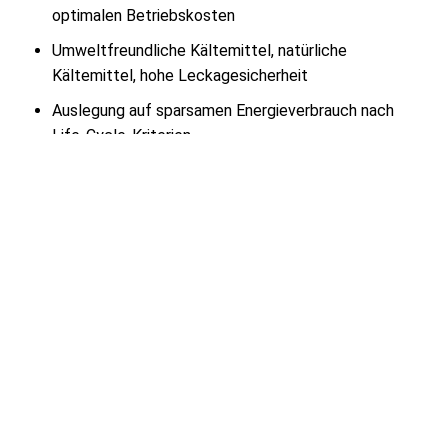
optimalen Betriebskosten
Umweltfreundliche Kältemittel, natürliche
Kältemittel, hohe Leckagesicherheit
Auslegung auf sparsamen Energieverbrauch nach
Life-Cycle-Kriterien
wartungsfreundliche Konstruktionen
betriebskostenoptimiert, umweltfreundliche
Technik
Unser Produktportfolio beinhaltet leistungsfähige
Kältetechnik für fast alle industrielle Anwendungen:
Frigen Kältemaschinen
CO2 Kältesätze in allen Ausführungen
Freikühler, Kühltürme, Wärmerückgewinnung
Absorptionskälteanlagen für alle Anwendungen